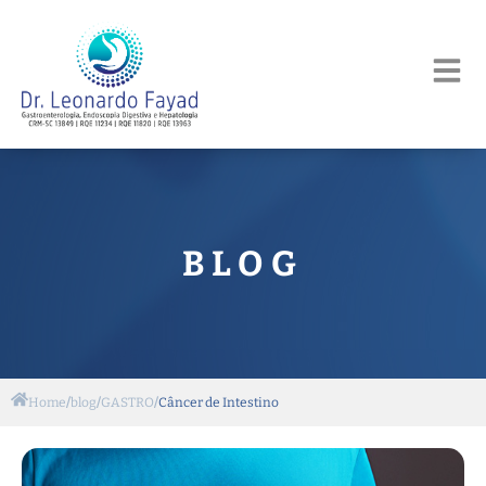
BLOG
Home
/
blog
/
GASTRO
/
Câncer de Intestino